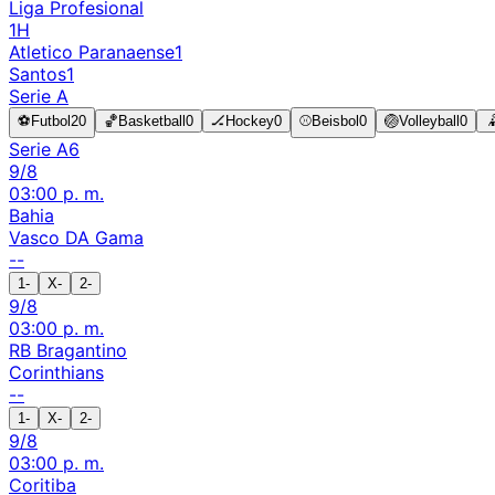
Liga Profesional
1H
Atletico Paranaense
1
Santos
1
Serie A
⚽
Futbol
20
🏀
Basketball
0
🏒
Hockey
0
⚾
Beisbol
0
🏐
Volleyball
0

Serie A
6
9/8
03:00 p. m.
Bahia
Vasco DA Gama
-
-
1
-
X
-
2
-
9/8
03:00 p. m.
RB Bragantino
Corinthians
-
-
1
-
X
-
2
-
9/8
03:00 p. m.
Coritiba