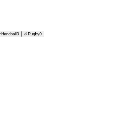

Handball
0
🏉
Rugby
0