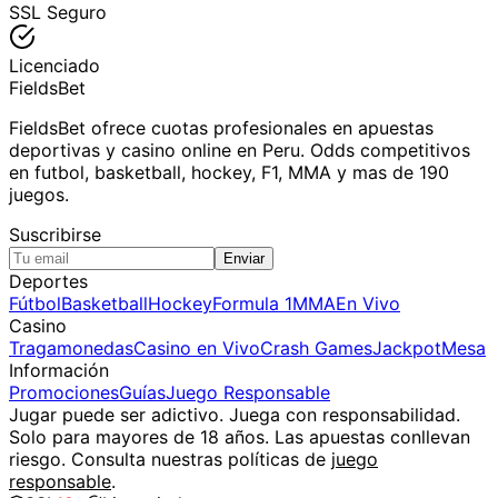
SSL Seguro
Licenciado
FieldsBet
FieldsBet ofrece cuotas profesionales en apuestas
deportivas y casino online en Peru. Odds competitivos
en futbol, basketball, hockey, F1, MMA y mas de 190
juegos.
Suscribirse
Enviar
Deportes
Fútbol
Basketball
Hockey
Formula 1
MMA
En Vivo
Casino
Tragamonedas
Casino en Vivo
Crash Games
Jackpot
Mesa
Información
Promociones
Guías
Juego Responsable
Jugar puede ser adictivo. Juega con responsabilidad.
Solo para mayores de 18 años. Las apuestas conllevan
riesgo. Consulta nuestras políticas de
juego
responsable
.