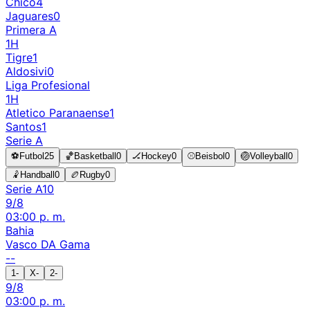
Chico
4
Jaguares
0
Primera A
1H
Tigre
1
Aldosivi
0
Liga Profesional
1H
Atletico Paranaense
1
Santos
1
Serie A
⚽
Futbol
25
🏀
Basketball
0
🏒
Hockey
0
⚾
Beisbol
0
🏐
Volleyball
0
🤾
Handball
0
🏉
Rugby
0
Serie A
10
9/8
03:00 p. m.
Bahia
Vasco DA Gama
-
-
1
-
X
-
2
-
9/8
03:00 p. m.