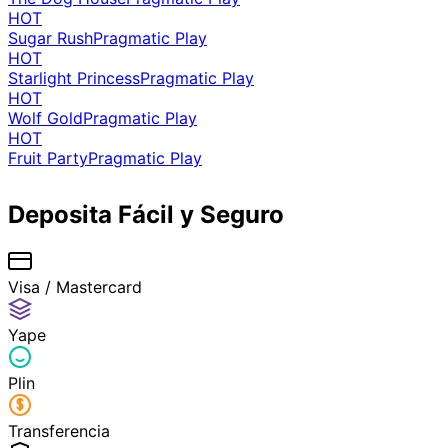
HOT
Sugar Rush
Pragmatic Play
HOT
Starlight Princess
Pragmatic Play
HOT
Wolf Gold
Pragmatic Play
HOT
Fruit Party
Pragmatic Play
Deposita Fácil y Seguro
Visa / Mastercard
Yape
Plin
Transferencia