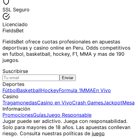
SSL Seguro
Licenciado
FieldsBet
FieldsBet ofrece cuotas profesionales en apuestas
deportivas y casino online en Peru. Odds competitivos
en futbol, basketball, hockey, F1, MMA y mas de 190
juegos.
Suscribirse
Enviar
Deportes
Fútbol
Basketball
Hockey
Formula 1
MMA
En Vivo
Casino
Tragamonedas
Casino en Vivo
Crash Games
Jackpot
Mesa
Información
Promociones
Guías
Juego Responsable
Jugar puede ser adictivo. Juega con responsabilidad.
Solo para mayores de 18 años. Las apuestas conllevan
riesgo. Consulta nuestras políticas de
juego