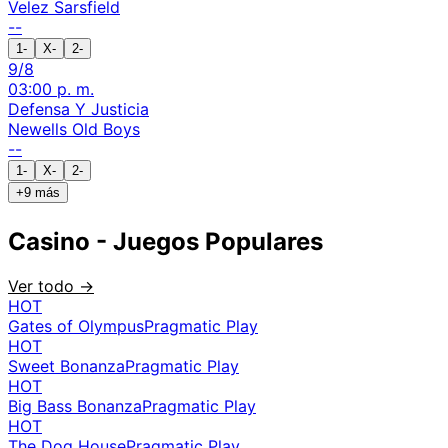
Velez Sarsfield
-
-
1
-
X
-
2
-
9/8
03:00 p. m.
Defensa Y Justicia
Newells Old Boys
-
-
1
-
X
-
2
-
+9 más
Casino - Juegos Populares
Ver todo →
HOT
Gates of Olympus
Pragmatic Play
HOT
Sweet Bonanza
Pragmatic Play
HOT
Big Bass Bonanza
Pragmatic Play
HOT
The Dog House
Pragmatic Play