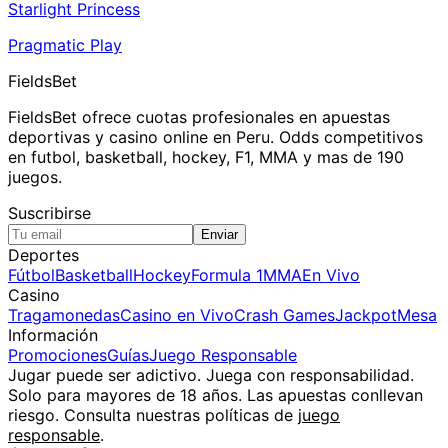
Starlight Princess
Pragmatic Play
FieldsBet
FieldsBet ofrece cuotas profesionales en apuestas
deportivas y casino online en Peru. Odds competitivos
en futbol, basketball, hockey, F1, MMA y mas de 190
juegos.
Suscribirse
Enviar
Deportes
Fútbol
Basketball
Hockey
Formula 1
MMA
En Vivo
Casino
Tragamonedas
Casino en Vivo
Crash Games
Jackpot
Mesa
Información
Promociones
Guías
Juego Responsable
Jugar puede ser adictivo. Juega con responsabilidad.
Solo para mayores de 18 años. Las apuestas conllevan
riesgo. Consulta nuestras políticas de
juego
responsable
.