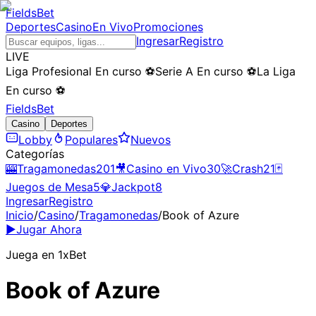
FieldsBet
Deportes
Casino
En Vivo
Promociones
Ingresar
Registro
LIVE
Liga Profesional
En curso
⚽
Serie A
En curso
⚽
La Liga
En curso
⚽
FieldsBet
Casino
Deportes
Lobby
Populares
Nuevos
Categorías
🎰
Tragamonedas
201
🎥
Casino en Vivo
30
🚀
Crash
21
🃏
Juegos de Mesa
5
💎
Jackpot
8
Ingresar
Registro
Inicio
/
Casino
/
Tragamonedas
/
Book of Azure
▶
Jugar Ahora
Juega en
1xBet
Book of Azure