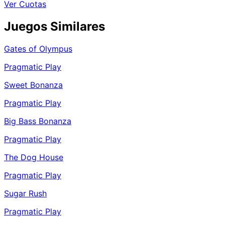
Ver Cuotas
Juegos Similares
Gates of Olympus
Pragmatic Play
Sweet Bonanza
Pragmatic Play
Big Bass Bonanza
Pragmatic Play
The Dog House
Pragmatic Play
Sugar Rush
Pragmatic Play