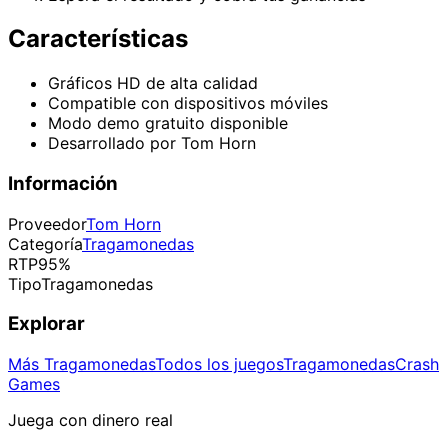
Características
Gráficos HD de alta calidad
Compatible con dispositivos móviles
Modo demo gratuito disponible
Desarrollado por
Tom Horn
Información
Proveedor
Tom Horn
Categoría
Tragamonedas
RTP
95
%
Tipo
Tragamonedas
Explorar
Más
Tragamonedas
Todos los juegos
Tragamonedas
Crash
Games
Juega con dinero real