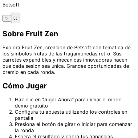
Betsoft
♡
⛶
Sobre
Fruit Zen
Explora Fruit Zen, creacion de Betsoft con tematica de
los simbolos frutas de las tragamonedas retro. Sus
carretes expandibles y mecanicas innovadoras hacen
que cada sesion sea unica. Grandes oportunidades de
premio en cada ronda.
Cómo Jugar
Haz clic en "Jugar Ahora" para iniciar el modo
demo gratuito
Configura tu apuesta utilizando los controles en
pantalla
Presiona el botón de girar o iniciar para comenzar
la ronda
Espera el resultado y cobra tus ganancias