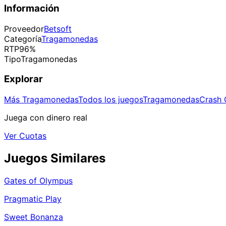
Información
Proveedor
Betsoft
Categoría
Tragamonedas
RTP
96
%
Tipo
Tragamonedas
Explorar
Más
Tragamonedas
Todos los juegos
Tragamonedas
Crash
Juega con dinero real
Ver Cuotas
Juegos Similares
Gates of Olympus
Pragmatic Play
Sweet Bonanza