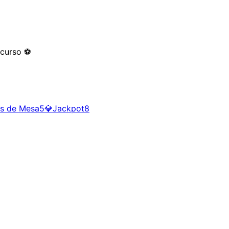
 curso
⚽
s de Mesa
5
💎
Jackpot
8