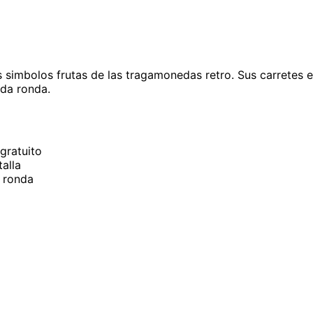
os simbolos frutas de las tragamonedas retro. Sus carrete
da ronda.
gratuito
alla
a ronda