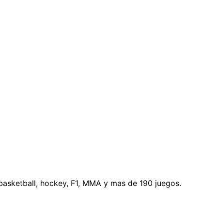
 basketball, hockey, F1, MMA y mas de 190 juegos.