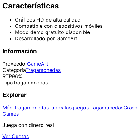
Características
Gráficos HD de alta calidad
Compatible con dispositivos móviles
Modo demo gratuito disponible
Desarrollado por
GameArt
Información
Proveedor
GameArt
Categoría
Tragamonedas
RTP
96
%
Tipo
Tragamonedas
Explorar
Más
Tragamonedas
Todos los juegos
Tragamonedas
Crash
Games
Juega con dinero real
Ver Cuotas