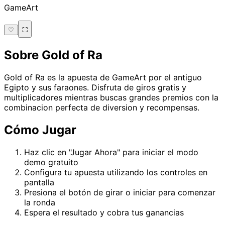
GameArt
♡
⛶
Sobre
Gold of Ra
Gold of Ra es la apuesta de GameArt por el antiguo
Egipto y sus faraones. Disfruta de giros gratis y
multiplicadores mientras buscas grandes premios con la
combinacion perfecta de diversion y recompensas.
Cómo Jugar
Haz clic en "Jugar Ahora" para iniciar el modo
demo gratuito
Configura tu apuesta utilizando los controles en
pantalla
Presiona el botón de girar o iniciar para comenzar
la ronda
Espera el resultado y cobra tus ganancias