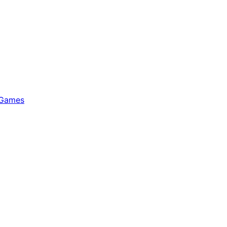
 Games