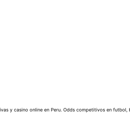
ivas y casino online en Peru. Odds competitivos en futbol,