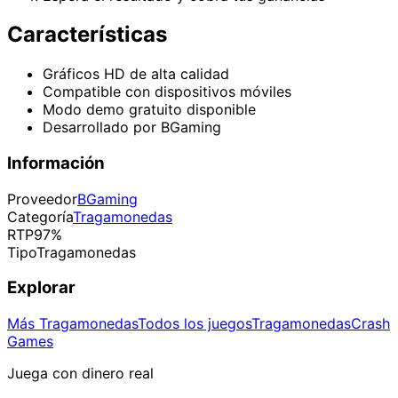
Características
Gráficos HD de alta calidad
Compatible con dispositivos móviles
Modo demo gratuito disponible
Desarrollado por
BGaming
Información
Proveedor
BGaming
Categoría
Tragamonedas
RTP
97
%
Tipo
Tragamonedas
Explorar
Más
Tragamonedas
Todos los juegos
Tragamonedas
Crash
Games
Juega con dinero real