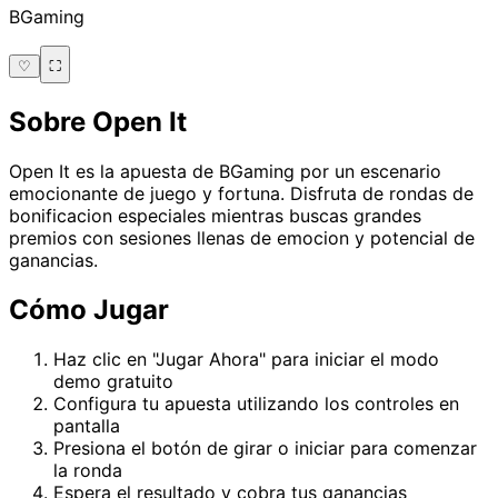
BGaming
♡
⛶
Sobre
Open It
Open It es la apuesta de BGaming por un escenario
emocionante de juego y fortuna. Disfruta de rondas de
bonificacion especiales mientras buscas grandes
premios con sesiones llenas de emocion y potencial de
ganancias.
Cómo Jugar
Haz clic en "Jugar Ahora" para iniciar el modo
demo gratuito
Configura tu apuesta utilizando los controles en
pantalla
Presiona el botón de girar o iniciar para comenzar
la ronda
Espera el resultado y cobra tus ganancias