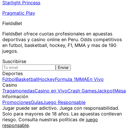
Starlight Princess
Pragmatic Play
FieldsBet
FieldsBet ofrece cuotas profesionales en apuestas
deportivas y casino online en Peru. Odds competitivos
en futbol, basketball, hockey, F1, MMA y mas de 190
juegos.
Suscribirse
Enviar
Deportes
Fútbol
Basketball
Hockey
Formula 1
MMA
En Vivo
Casino
Tragamonedas
Casino en Vivo
Crash Games
Jackpot
Mesa
Información
Promociones
Guías
Juego Responsable
Jugar puede ser adictivo. Juega con responsabilidad.
Solo para mayores de 18 años. Las apuestas conllevan
riesgo. Consulta nuestras políticas de
juego
responsable
.