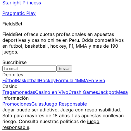
Starlight Princess
Pragmatic Play
FieldsBet
FieldsBet ofrece cuotas profesionales en apuestas
deportivas y casino online en Peru. Odds competitivos
en futbol, basketball, hockey, F1, MMA y mas de 190
juegos.
Suscribirse
Enviar
Deportes
Fútbol
Basketball
Hockey
Formula 1
MMA
En Vivo
Casino
Tragamonedas
Casino en Vivo
Crash Games
Jackpot
Mesa
Información
Promociones
Guías
Juego Responsable
Jugar puede ser adictivo. Juega con responsabilidad.
Solo para mayores de 18 años. Las apuestas conllevan
riesgo. Consulta nuestras políticas de
juego
responsable
.