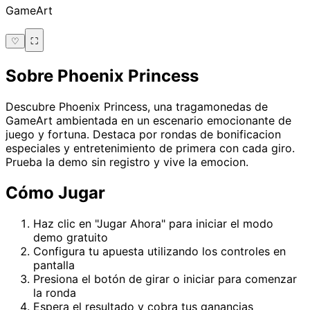
GameArt
♡
⛶
Sobre
Phoenix Princess
Descubre Phoenix Princess, una tragamonedas de
GameArt ambientada en un escenario emocionante de
juego y fortuna. Destaca por rondas de bonificacion
especiales y entretenimiento de primera con cada giro.
Prueba la demo sin registro y vive la emocion.
Cómo Jugar
Haz clic en "Jugar Ahora" para iniciar el modo
demo gratuito
Configura tu apuesta utilizando los controles en
pantalla
Presiona el botón de girar o iniciar para comenzar
la ronda
Espera el resultado y cobra tus ganancias