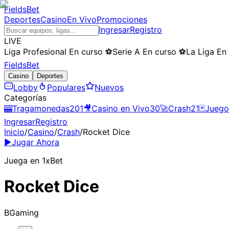
FieldsBet
Deportes
Casino
En Vivo
Promociones
Ingresar
Registro
LIVE
Liga Profesional
En curso
⚽
Serie A
En curso
⚽
La Liga
En
FieldsBet
Casino
Deportes
Lobby
Populares
Nuevos
Categorías
🎰
Tragamonedas
201
🎥
Casino en Vivo
30
🚀
Crash
21
🃏
Juego
Ingresar
Registro
Inicio
/
Casino
/
Crash
/
Rocket Dice
▶
Jugar Ahora
Juega en
1xBet
Rocket Dice
BGaming