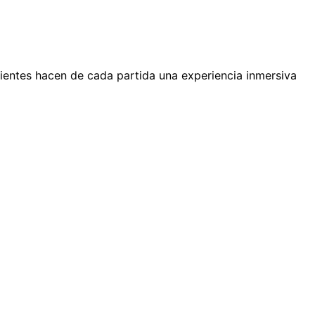
cientes hacen de cada partida una experiencia inmersiva