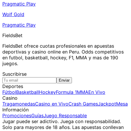
Pragmatic Play
Wolf Gold
Pragmatic Play
FieldsBet
FieldsBet ofrece cuotas profesionales en apuestas
deportivas y casino online en Peru. Odds competitivos
en futbol, basketball, hockey, F1, MMA y mas de 190
juegos.
Suscribirse
Enviar
Deportes
Fútbol
Basketball
Hockey
Formula 1
MMA
En Vivo
Casino
Tragamonedas
Casino en Vivo
Crash Games
Jackpot
Mesa
Información
Promociones
Guías
Juego Responsable
Jugar puede ser adictivo. Juega con responsabilidad.
Solo para mayores de 18 años. Las apuestas conllevan