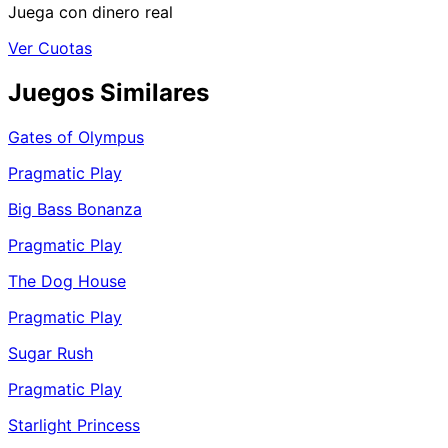
Juega con dinero real
Ver Cuotas
Juegos Similares
Gates of Olympus
Pragmatic Play
Big Bass Bonanza
Pragmatic Play
The Dog House
Pragmatic Play
Sugar Rush
Pragmatic Play
Starlight Princess