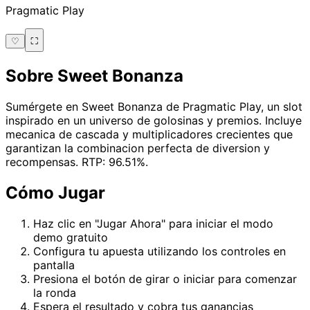
Pragmatic Play
♡
⛶
Sobre
Sweet Bonanza
Sumérgete en Sweet Bonanza de Pragmatic Play, un slot
inspirado en un universo de golosinas y premios. Incluye
mecanica de cascada y multiplicadores crecientes que
garantizan la combinacion perfecta de diversion y
recompensas. RTP: 96.51%.
Cómo Jugar
Haz clic en "Jugar Ahora" para iniciar el modo
demo gratuito
Configura tu apuesta utilizando los controles en
pantalla
Presiona el botón de girar o iniciar para comenzar
la ronda
Espera el resultado y cobra tus ganancias