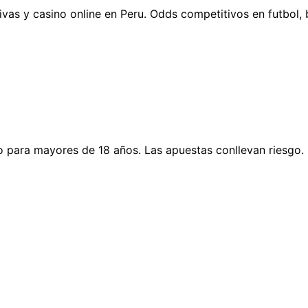
ivas y casino online en Peru. Odds competitivos en futbol,
o para mayores de 18 años. Las apuestas conllevan riesgo. 