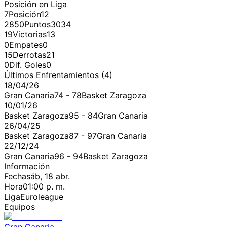
Posición en Liga
7
Posición
12
2850
Puntos
3034
19
Victorias
13
0
Empates
0
15
Derrotas
21
0
Dif. Goles
0
Últimos Enfrentamientos (
4
)
18/04/26
Gran Canaria
74
-
78
Basket Zaragoza
10/01/26
Basket Zaragoza
95
-
84
Gran Canaria
26/04/25
Basket Zaragoza
87
-
97
Gran Canaria
22/12/24
Gran Canaria
96
-
94
Basket Zaragoza
Información
Fecha
sáb, 18 abr.
Hora
01:00 p. m.
Liga
Euroleague
Equipos