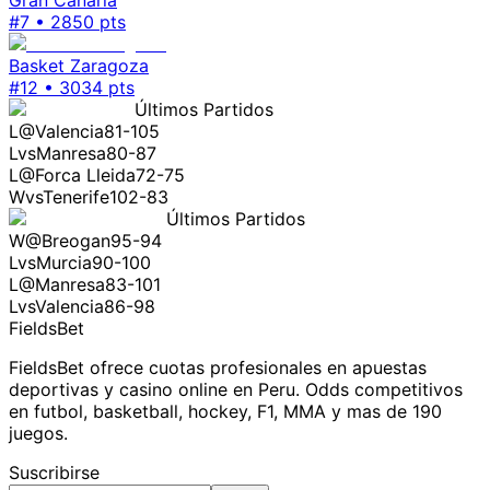
Gran Canaria
#
7
•
2850
pts
Basket Zaragoza
#
12
•
3034
pts
Últimos Partidos
L
@
Valencia
81-105
L
vs
Manresa
80-87
L
@
Forca Lleida
72-75
W
vs
Tenerife
102-83
Últimos Partidos
W
@
Breogan
95-94
L
vs
Murcia
90-100
L
@
Manresa
83-101
L
vs
Valencia
86-98
FieldsBet
FieldsBet ofrece cuotas profesionales en apuestas
deportivas y casino online en Peru. Odds competitivos
en futbol, basketball, hockey, F1, MMA y mas de 190
juegos.
Suscribirse