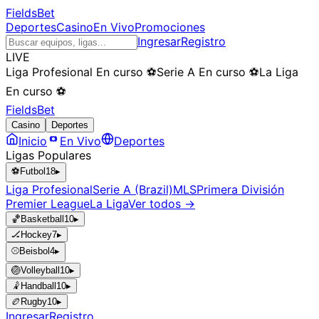
FieldsBet
Deportes
Casino
En Vivo
Promociones
Ingresar
Registro
LIVE
Liga Profesional
En curso
⚽
Serie A
En curso
⚽
La Liga
En curso
⚽
FieldsBet
Casino
Deportes
Inicio
En Vivo
Deportes
Ligas Populares
⚽
Futbol
18
▸
Liga Profesional
Serie A (Brazil)
MLS
Primera División
Premier League
La Liga
Ver todos →
🏀
Basketball
10
▸
🏒
Hockey
7
▸
⚾
Beisbol
4
▸
🏐
Volleyball
10
▸
🤾
Handball
10
▸
🏉
Rugby
10
▸
Ingresar
Registro