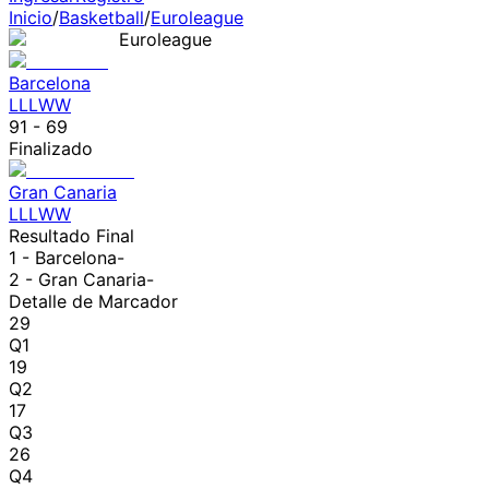
Inicio
/
Basketball
/
Euroleague
Euroleague
Barcelona
L
L
L
W
W
91
-
69
Finalizado
Gran Canaria
L
L
L
W
W
Resultado Final
1 -
Barcelona
-
2 -
Gran Canaria
-
Detalle de Marcador
29
Q1
19
Q2
17
Q3
26
Q4