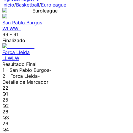
Inicio
/
Basketball
/
Euroleague
Euroleague
San Pablo Burgos
W
L
W
W
L
99
-
91
Finalizado
Forca Lleida
L
L
W
L
W
Resultado Final
1 -
San Pablo Burgos
-
2 -
Forca Lleida
-
Detalle de Marcador
22
Q1
25
Q2
26
Q3
26
Q4