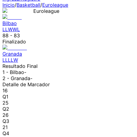
Inicio
/
Basketball
/
Euroleague
Euroleague
Bilbao
L
L
W
W
L
88
-
83
Finalizado
Granada
L
L
L
L
W
Resultado Final
1 -
Bilbao
-
2 -
Granada
-
Detalle de Marcador
16
Q1
25
Q2
26
Q3
21
Q4