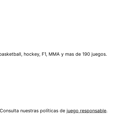
 basketball, hockey, F1, MMA y mas de 190 juegos.
Consulta nuestras políticas de
juego responsable
.