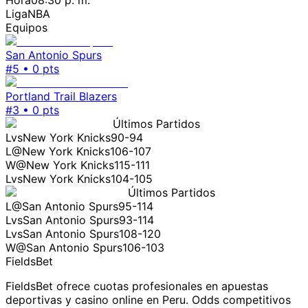
Hora
08:30 p. m.
Liga
NBA
Equipos
San Antonio Spurs
#
5
•
0
pts
Portland Trail Blazers
#
3
•
0
pts
Últimos Partidos
L
vs
New York Knicks
90-94
L
@
New York Knicks
106-107
W
@
New York Knicks
115-111
L
vs
New York Knicks
104-105
Últimos Partidos
L
@
San Antonio Spurs
95-114
L
vs
San Antonio Spurs
93-114
L
vs
San Antonio Spurs
108-120
W
@
San Antonio Spurs
106-103
FieldsBet
FieldsBet ofrece cuotas profesionales en apuestas
deportivas y casino online en Peru. Odds competitivos