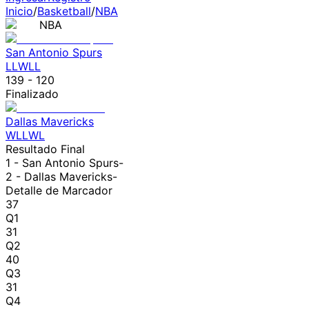
Inicio
/
Basketball
/
NBA
NBA
San Antonio Spurs
L
L
W
L
L
139
-
120
Finalizado
Dallas Mavericks
W
L
L
W
L
Resultado Final
1 -
San Antonio Spurs
-
2 -
Dallas Mavericks
-
Detalle de Marcador
37
Q1
31
Q2
40
Q3
31
Q4