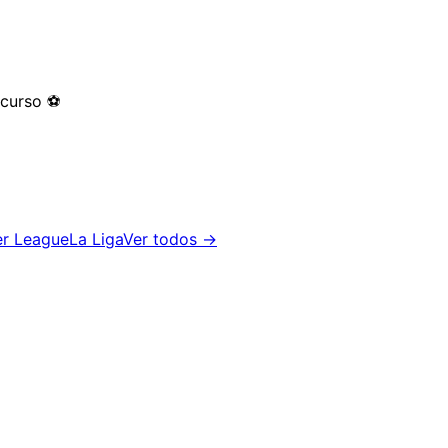
 curso
⚽
er League
La Liga
Ver todos →