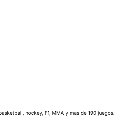
 basketball, hockey, F1, MMA y mas de 190 juegos.