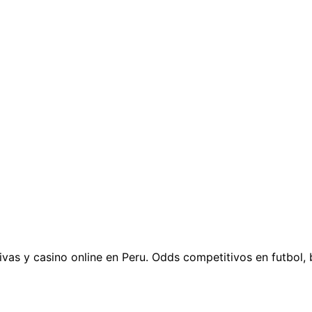
ivas y casino online en Peru. Odds competitivos en futbol,