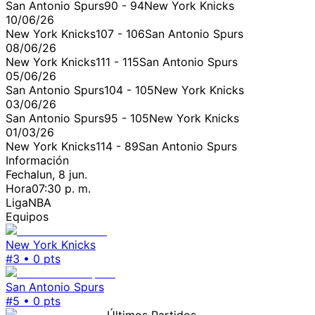
San Antonio Spurs
90
-
94
New York Knicks
10/06/26
New York Knicks
107
-
106
San Antonio Spurs
08/06/26
New York Knicks
111
-
115
San Antonio Spurs
05/06/26
San Antonio Spurs
104
-
105
New York Knicks
03/06/26
San Antonio Spurs
95
-
105
New York Knicks
01/03/26
New York Knicks
114
-
89
San Antonio Spurs
Información
Fecha
lun, 8 jun.
Hora
07:30 p. m.
Liga
NBA
Equipos
New York Knicks
#
3
•
0
pts
San Antonio Spurs
#
5
•
0
pts