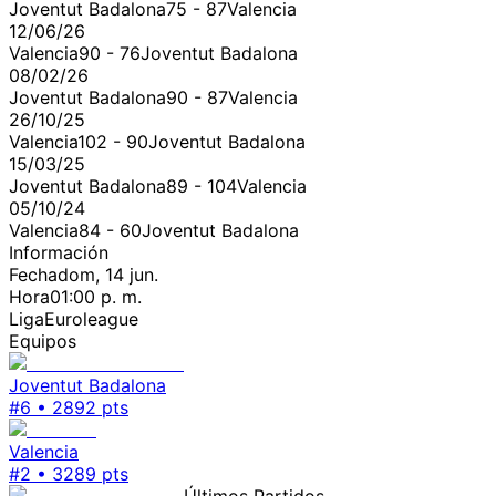
Joventut Badalona
75
-
87
Valencia
12/06/26
Valencia
90
-
76
Joventut Badalona
08/02/26
Joventut Badalona
90
-
87
Valencia
26/10/25
Valencia
102
-
90
Joventut Badalona
15/03/25
Joventut Badalona
89
-
104
Valencia
05/10/24
Valencia
84
-
60
Joventut Badalona
Información
Fecha
dom, 14 jun.
Hora
01:00 p. m.
Liga
Euroleague
Equipos
Joventut Badalona
#
6
•
2892
pts
Valencia
#
2
•
3289
pts