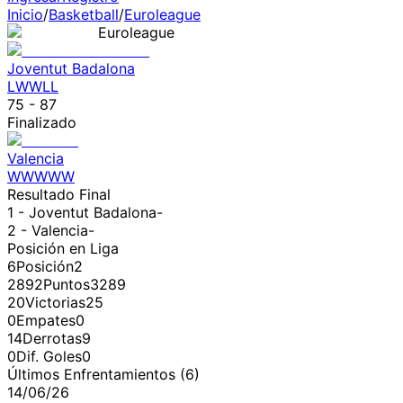
Inicio
/
Basketball
/
Euroleague
Euroleague
Joventut Badalona
L
W
W
L
L
75
-
87
Finalizado
Valencia
W
W
W
W
W
Resultado Final
1 -
Joventut Badalona
-
2 -
Valencia
-
Posición en Liga
6
Posición
2
2892
Puntos
3289
20
Victorias
25
0
Empates
0
14
Derrotas
9
0
Dif. Goles
0
Últimos Enfrentamientos (
6
)
14/06/26