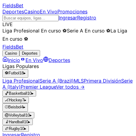
FieldsBet
Deportes
Casino
En Vivo
Promociones
Ingresar
Registro
LIVE
Liga Profesional
En curso
⚽
Serie A
En curso
⚽
La Liga
En curso
⚽
FieldsBet
Casino
Deportes
Inicio
En Vivo
Deportes
Ligas Populares
⚽
Futbol
18
▸
Liga Profesional
Serie A (Brazil)
MLS
Primera División
Serie
A (Italy)
Premier League
Ver todos →
🏀
Basketball
10
▸
🏒
Hockey
7
▸
⚾
Beisbol
4
▸
🏐
Volleyball
10
▸
🤾
Handball
10
▸
🏉
Rugby
10
▸
Ingresar
Registro