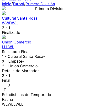
Inicio
/
Futbol
/
Primera División
Primera División
Cultural Santa Rosa
W
W
D
W
L
2
-
1
Finalizado
Union Comercio
L
L
L
W
L
Resultado Final
1 -
Cultural Santa Rosa
-
X - Empate
-
2 -
Union Comercio
-
Detalle de Marcador
2 - 1
Final
1 - 0
1T
Estadísticas de Temporada
Racha
WLWLLWLL