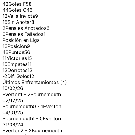
42
Goles F
58
44
Goles C
46
12
Valla Invicta
9
15
Sin Anotar
8
2
Penales Anotados
6
0
Penales Fallados
1
Posición en Liga
13
Posición
9
48
Puntos
56
11
Victorias
15
15
Empates
11
12
Derrotas
12
-2
Dif. Goles
12
Últimos Enfrentamientos (
4
)
10/02/26
Everton
1
-
2
Bournemouth
02/12/25
Bournemouth
0
-
1
Everton
04/01/25
Bournemouth
1
-
0
Everton
31/08/24
Everton
2
-
3
Bournemouth