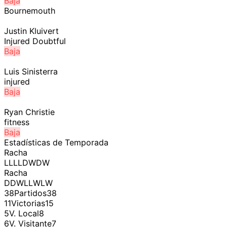
Baja
Bournemouth
Justin Kluivert
Injured Doubtful
Baja
Luis Sinisterra
injured
Baja
Ryan Christie
fitness
Baja
Estadísticas de Temporada
Racha
LLLLDWDW
Racha
DDWLLWLW
38
Partidos
38
11
Victorias
15
5
V. Local
8
6
V. Visitante
7