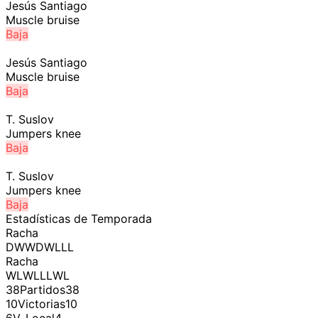
Jesús Santiago
Muscle bruise
Baja
Jesús Santiago
Muscle bruise
Baja
T. Suslov
Jumpers knee
Baja
T. Suslov
Jumpers knee
Baja
Estadísticas de Temporada
Racha
DWWDWLLL
Racha
WLWLLLWL
38
Partidos
38
10
Victorias
10