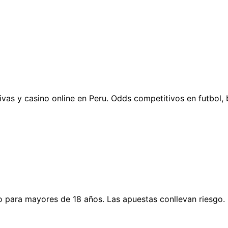
ivas y casino online en Peru. Odds competitivos en futbol,
o para mayores de 18 años. Las apuestas conllevan riesgo. 