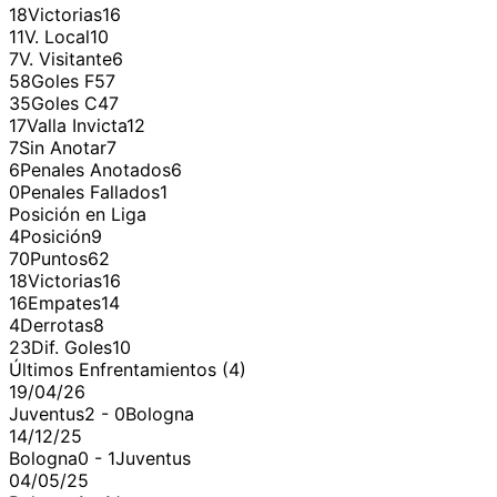
18
Victorias
16
11
V. Local
10
7
V. Visitante
6
58
Goles F
57
35
Goles C
47
17
Valla Invicta
12
7
Sin Anotar
7
6
Penales Anotados
6
0
Penales Fallados
1
Posición en Liga
4
Posición
9
70
Puntos
62
18
Victorias
16
16
Empates
14
4
Derrotas
8
23
Dif. Goles
10
Últimos Enfrentamientos (
4
)
19/04/26
Juventus
2
-
0
Bologna
14/12/25
Bologna
0
-
1
Juventus
04/05/25