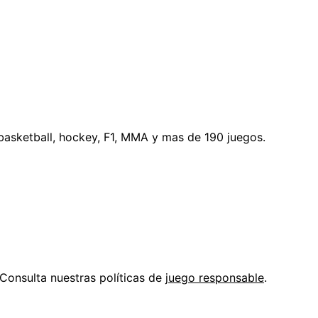
 basketball, hockey, F1, MMA y mas de 190 juegos.
Consulta nuestras políticas de
juego responsable
.