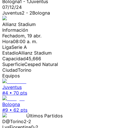
Bologna
1
-
1
Juventus
07/12/24
Juventus
2
-
2
Bologna
Allianz Stadium
Información
Fecha
dom, 19 abr.
Hora
08:00 a. m.
Liga
Serie A
Estadio
Allianz Stadium
Capacidad
45,666
Superficie
Cesped Natural
Ciudad
Torino
Equipos
Juventus
#
4
•
70
pts
Bologna
#
9
•
62
pts
Últimos Partidos
D
@
Torino
2-2
L
vs
Fiorentina
0-2