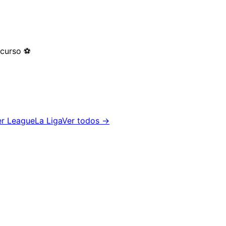
 curso
⚽
er League
La Liga
Ver todos →