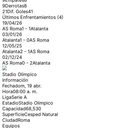
9
Empates
8
9
Derrotas
8
21
Dif. Goles
41
Últimos Enfrentamientos (
4
)
19/04/26
AS Roma
1
-
1
Atalanta
03/01/26
Atalanta
1
-
0
AS Roma
12/05/25
Atalanta
2
-
1
AS Roma
02/12/24
AS Roma
0
-
2
Atalanta
Stadio Olimpico
Información
Fecha
dom, 19 abr.
Hora
08:00 a. m.
Liga
Serie A
Estadio
Stadio Olimpico
Capacidad
68,530
Superficie
Cesped Natural
Ciudad
Roma
Equipos