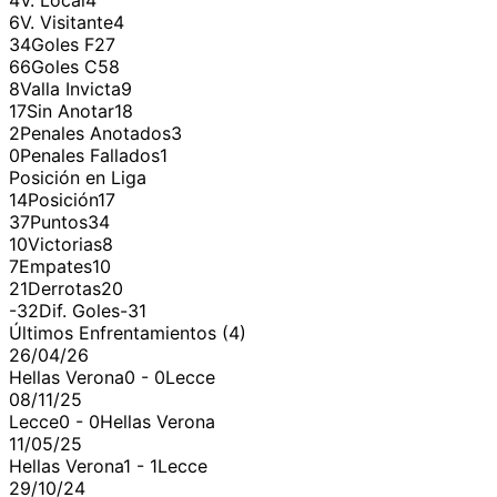
4
V. Local
4
6
V. Visitante
4
34
Goles F
27
66
Goles C
58
8
Valla Invicta
9
17
Sin Anotar
18
2
Penales Anotados
3
0
Penales Fallados
1
Posición en Liga
14
Posición
17
37
Puntos
34
10
Victorias
8
7
Empates
10
21
Derrotas
20
-32
Dif. Goles
-31
Últimos Enfrentamientos (
4
)
26/04/26
Hellas Verona
0
-
0
Lecce
08/11/25
Lecce
0
-
0
Hellas Verona
11/05/25
Hellas Verona
1
-
1
Lecce
29/10/24