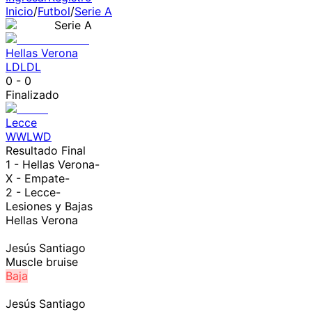
Inicio
/
Futbol
/
Serie A
Serie A
Hellas Verona
L
D
L
D
L
0
-
0
Finalizado
Lecce
W
W
L
W
D
Resultado Final
1 -
Hellas Verona
-
X - Empate
-
2 -
Lecce
-
Lesiones y Bajas
Hellas Verona
Jesús Santiago
Muscle bruise
Baja
Jesús Santiago