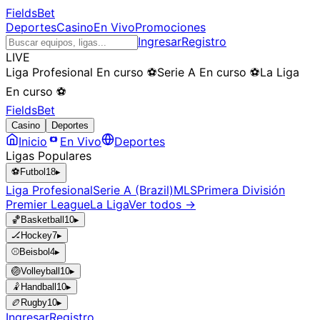
FieldsBet
Deportes
Casino
En Vivo
Promociones
Ingresar
Registro
LIVE
Liga Profesional
En curso
⚽
Serie A
En curso
⚽
La Liga
En curso
⚽
FieldsBet
Casino
Deportes
Inicio
En Vivo
Deportes
Ligas Populares
⚽
Futbol
18
▸
Liga Profesional
Serie A (Brazil)
MLS
Primera División
Premier League
La Liga
Ver todos →
🏀
Basketball
10
▸
🏒
Hockey
7
▸
⚾
Beisbol
4
▸
🏐
Volleyball
10
▸
🤾
Handball
10
▸
🏉
Rugby
10
▸
Ingresar
Registro