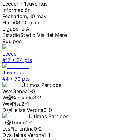
Lecce
1
-
1
Juventus
Información
Fecha
dom, 10 may.
Hora
08:00 a. m.
Liga
Serie A
Estadio
Stadio Via del Mare
Equipos
Lecce
#
17
•
34
pts
Juventus
#
4
•
70
pts
Últimos Partidos
W
vs
Genoa
1-0
W
@
Sassuolo
3-2
W
@
Pisa
2-1
D
@
Hellas Verona
0-0
Últimos Partidos
D
@
Torino
2-2
L
vs
Fiorentina
0-2
D
vs
Hellas Verona
1-1