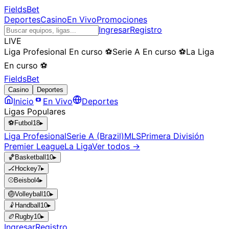
FieldsBet
Deportes
Casino
En Vivo
Promociones
Ingresar
Registro
LIVE
Liga Profesional
En curso
⚽
Serie A
En curso
⚽
La Liga
En curso
⚽
FieldsBet
Casino
Deportes
Inicio
En Vivo
Deportes
Ligas Populares
⚽
Futbol
18
▸
Liga Profesional
Serie A (Brazil)
MLS
Primera División
Premier League
La Liga
Ver todos →
🏀
Basketball
10
▸
🏒
Hockey
7
▸
⚾
Beisbol
4
▸
🏐
Volleyball
10
▸
🤾
Handball
10
▸
🏉
Rugby
10
▸
Ingresar
Registro