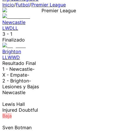
Inicio
/
Futbol
/
Premier League
Premier League
Newcastle
L
W
D
L
L
3
-
1
Finalizado
Brighton
L
L
W
W
D
Resultado Final
1 -
Newcastle
-
X - Empate
-
2 -
Brighton
-
Lesiones y Bajas
Newcastle
Lewis Hall
Injured Doubtful
Baja
Sven Botman