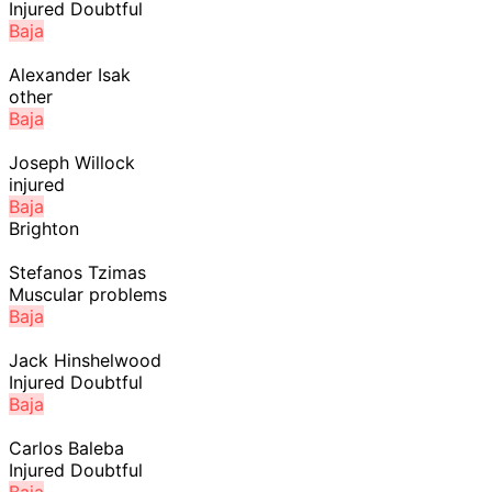
Injured Doubtful
Baja
Alexander Isak
other
Baja
Joseph Willock
injured
Baja
Brighton
Stefanos Tzimas
Muscular problems
Baja
Jack Hinshelwood
Injured Doubtful
Baja
Carlos Baleba
Injured Doubtful