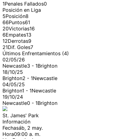
1
Penales Fallados
0
Posición en Liga
5
Posición
8
66
Puntos
61
20
Victorias
16
6
Empates
13
12
Derrotas
9
21
Dif. Goles
7
Últimos Enfrentamientos (
4
)
02/05/26
Newcastle
3
-
1
Brighton
18/10/25
Brighton
2
-
1
Newcastle
04/05/25
Brighton
1
-
1
Newcastle
19/10/24
Newcastle
0
-
1
Brighton
St. James' Park
Información
Fecha
sáb, 2 may.
Hora
09:00 a. m.