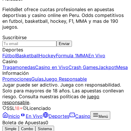
FieldsBet ofrece cuotas profesionales en apuestas
deportivas y casino online en Peru. Odds competitivos
en futbol, basketball, hockey, F1, MMA y mas de 190
juegos.
Suscribirse
Enviar
Deportes
Fútbol
Basketball
Hockey
Formula 1
MMA
En Vivo
Casino
Tragamonedas
Casino en Vivo
Crash Games
Jackpot
Mesa
Información
Promociones
Guías
Juego Responsable
Jugar puede ser adictivo. Juega con responsabilidad.
Solo para mayores de 18 años. Las apuestas conllevan
riesgo. Consulta nuestras políticas de
juego
responsable
.
SSL
18+
Licenciado
Inicio
En Vivo
Deportes
Casino
Menú
Boleta de Apuestas
0
Simple
Combo
Sistema