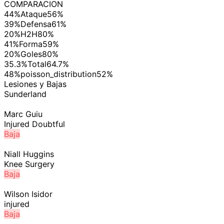
COMPARACION
44%
Ataque
56%
39%
Defensa
61%
20%
H2H
80%
41%
Forma
59%
20%
Goles
80%
35.3%
Total
64.7%
48%
poisson_distribution
52%
Lesiones y Bajas
Sunderland
Marc Guiu
Injured Doubtful
Baja
Niall Huggins
Knee Surgery
Baja
Wilson Isidor
injured
Baja