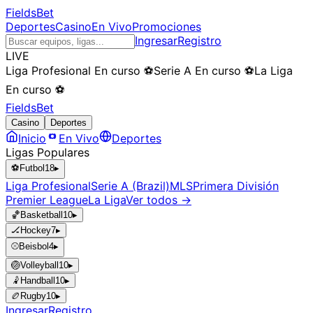
FieldsBet
Deportes
Casino
En Vivo
Promociones
Ingresar
Registro
LIVE
Liga Profesional
En curso
⚽
Serie A
En curso
⚽
La Liga
En curso
⚽
FieldsBet
Casino
Deportes
Inicio
En Vivo
Deportes
Ligas Populares
⚽
Futbol
18
▸
Liga Profesional
Serie A (Brazil)
MLS
Primera División
Premier League
La Liga
Ver todos →
🏀
Basketball
10
▸
🏒
Hockey
7
▸
⚾
Beisbol
4
▸
🏐
Volleyball
10
▸
🤾
Handball
10
▸
🏉
Rugby
10
▸
Ingresar
Registro