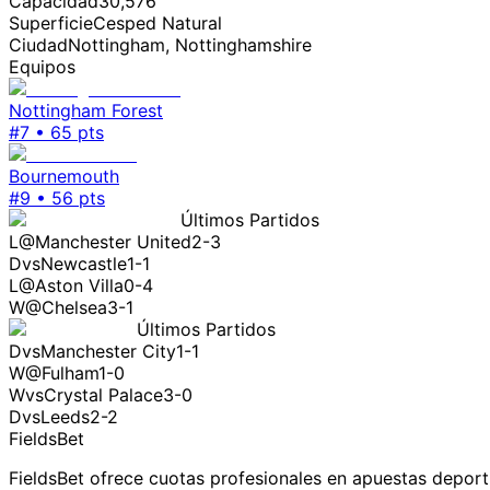
Capacidad
30,576
Superficie
Cesped Natural
Ciudad
Nottingham, Nottinghamshire
Equipos
Nottingham Forest
#
7
•
65
pts
Bournemouth
#
9
•
56
pts
Últimos Partidos
L
@
Manchester United
2-3
D
vs
Newcastle
1-1
L
@
Aston Villa
0-4
W
@
Chelsea
3-1
Últimos Partidos
D
vs
Manchester City
1-1
W
@
Fulham
1-0
W
vs
Crystal Palace
3-0
D
vs
Leeds
2-2
FieldsBet
FieldsBet ofrece cuotas profesionales en apuestas deport