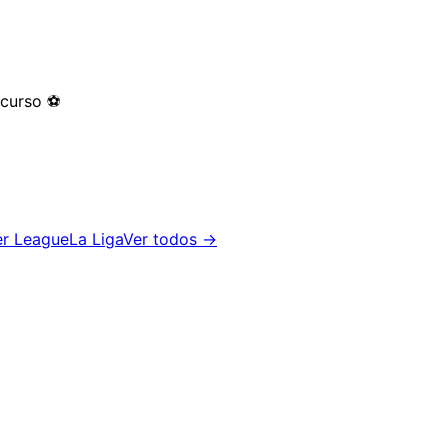
 curso
⚽
er League
La Liga
Ver todos →