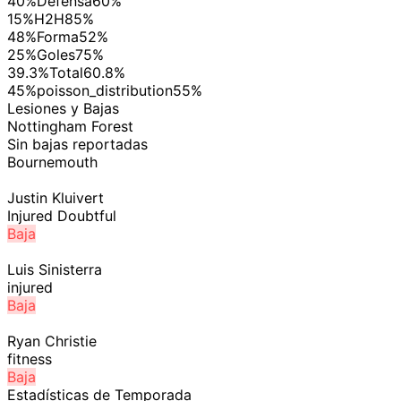
40%
Defensa
60%
15%
H2H
85%
48%
Forma
52%
25%
Goles
75%
39.3%
Total
60.8%
45%
poisson_distribution
55%
Lesiones y Bajas
Nottingham Forest
Sin bajas reportadas
Bournemouth
Justin Kluivert
Injured Doubtful
Baja
Luis Sinisterra
injured
Baja
Ryan Christie
fitness
Baja
Estadísticas de Temporada