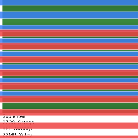
Suplentes
27
G
S. Ortega
9
F
T. Awoniyi
22
M
R. Yates