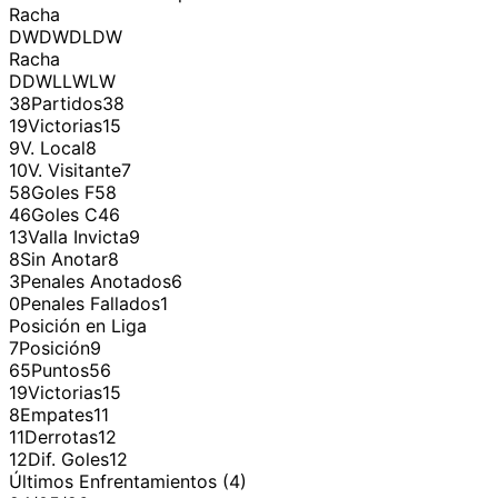
Racha
DWDWDLDW
Racha
DDWLLWLW
38
Partidos
38
19
Victorias
15
9
V. Local
8
10
V. Visitante
7
58
Goles F
58
46
Goles C
46
13
Valla Invicta
9
8
Sin Anotar
8
3
Penales Anotados
6
0
Penales Fallados
1
Posición en Liga
7
Posición
9
65
Puntos
56
19
Victorias
15
8
Empates
11
11
Derrotas
12
12
Dif. Goles
12
Últimos Enfrentamientos (
4
)