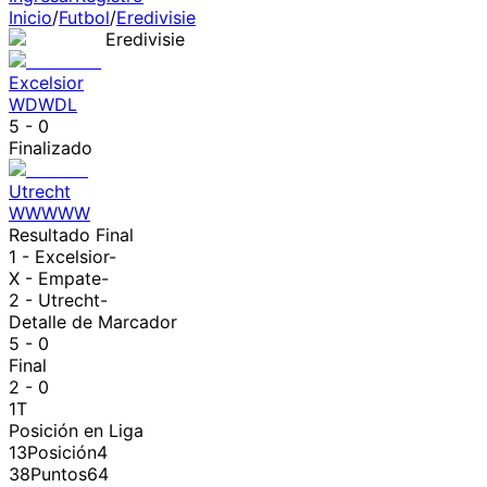
Inicio
/
Futbol
/
Eredivisie
Eredivisie
Excelsior
W
D
W
D
L
5
-
0
Finalizado
Utrecht
W
W
W
W
W
Resultado Final
1 -
Excelsior
-
X - Empate
-
2 -
Utrecht
-
Detalle de Marcador
5 - 0
Final
2 - 0
1T
Posición en Liga
13
Posición
4
38
Puntos
64