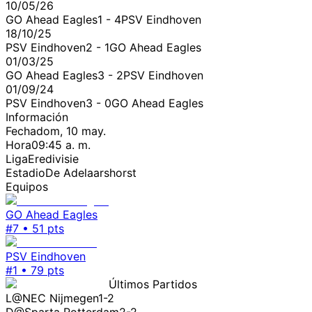
10/05/26
GO Ahead Eagles
1
-
4
PSV Eindhoven
18/10/25
PSV Eindhoven
2
-
1
GO Ahead Eagles
01/03/25
GO Ahead Eagles
3
-
2
PSV Eindhoven
01/09/24
PSV Eindhoven
3
-
0
GO Ahead Eagles
Información
Fecha
dom, 10 may.
Hora
09:45 a. m.
Liga
Eredivisie
Estadio
De Adelaarshorst
Equipos
GO Ahead Eagles
#
7
•
51
pts
PSV Eindhoven
#
1
•
79
pts
Últimos Partidos
L
@
NEC Nijmegen
1-2