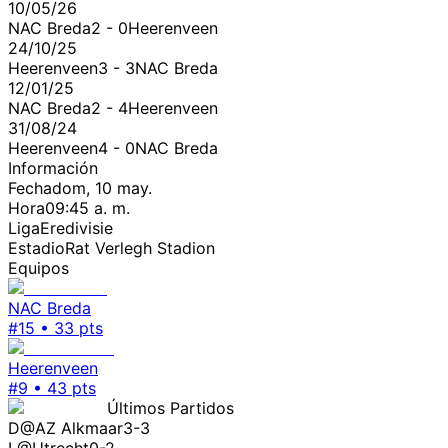
10/05/26
NAC Breda
2
-
0
Heerenveen
24/10/25
Heerenveen
3
-
3
NAC Breda
12/01/25
NAC Breda
2
-
4
Heerenveen
31/08/24
Heerenveen
4
-
0
NAC Breda
Información
Fecha
dom, 10 may.
Hora
09:45 a. m.
Liga
Eredivisie
Estadio
Rat Verlegh Stadion
Equipos
NAC Breda
#
15
•
33
pts
Heerenveen
#
9
•
43
pts
Últimos Partidos
D
@
AZ Alkmaar
3-3