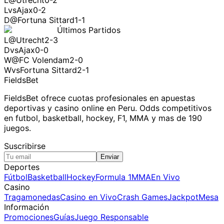
L
@
Utrecht
0-2
L
vs
Ajax
0-2
D
@
Fortuna Sittard
1-1
Últimos Partidos
L
@
Utrecht
2-3
D
vs
Ajax
0-0
W
@
FC Volendam
2-0
W
vs
Fortuna Sittard
2-1
FieldsBet
FieldsBet ofrece cuotas profesionales en apuestas
deportivas y casino online en Peru. Odds competitivos
en futbol, basketball, hockey, F1, MMA y mas de 190
juegos.
Suscribirse
Enviar
Deportes
Fútbol
Basketball
Hockey
Formula 1
MMA
En Vivo
Casino
Tragamonedas
Casino en Vivo
Crash Games
Jackpot
Mesa
Información
Promociones
Guías
Juego Responsable