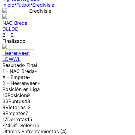
Inicio
/
Futbol
/
Eredivisie
Eredivisie
NAC Breda
D
L
L
D
D
2
-
0
Finalizado
Heerenveen
L
D
W
W
L
Resultado Final
1 -
NAC Breda
-
X - Empate
-
2 -
Heerenveen
-
Posición en Liga
15
Posición
9
33
Puntos
43
8
Victorias
12
9
Empates
7
17
Derrotas
15
-24
Dif. Goles
-15
Últimos Enfrentamientos (
4
)