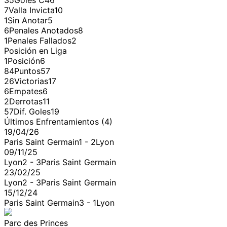
35
Goles C
46
7
Valla Invicta
10
1
Sin Anotar
5
6
Penales Anotados
8
1
Penales Fallados
2
Posición en Liga
1
Posición
6
84
Puntos
57
26
Victorias
17
6
Empates
6
2
Derrotas
11
57
Dif. Goles
19
Últimos Enfrentamientos (
4
)
19/04/26
Paris Saint Germain
1
-
2
Lyon
09/11/25
Lyon
2
-
3
Paris Saint Germain
23/02/25
Lyon
2
-
3
Paris Saint Germain
15/12/24
Paris Saint Germain
3
-
1
Lyon
Parc des Princes