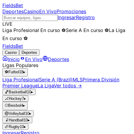
FieldsBet
Deportes
Casino
En Vivo
Promociones
Ingresar
Registro
LIVE
Liga Profesional
En curso
⚽
Serie A
En curso
⚽
La Liga
En curso
⚽
FieldsBet
Casino
Deportes
Inicio
En Vivo
Deportes
Ligas Populares
⚽
Futbol
18
▸
Liga Profesional
Serie A (Brazil)
MLS
Primera División
Premier League
La Liga
Ver todos →
🏀
Basketball
10
▸
🏒
Hockey
7
▸
⚾
Beisbol
4
▸
🏐
Volleyball
10
▸
🤾
Handball
10
▸
🏉
Rugby
10
▸
Ingresar
Registro