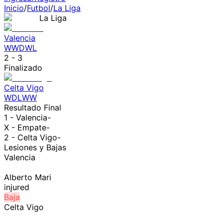
Inicio
/
Futbol
/
La Liga
La Liga
Valencia
W
W
D
W
L
2
-
3
Finalizado
Celta Vigo
W
D
L
W
W
Resultado Final
1 -
Valencia
-
X - Empate
-
2 -
Celta Vigo
-
Lesiones y Bajas
Valencia
Alberto Mari
injured
Baja
Celta Vigo