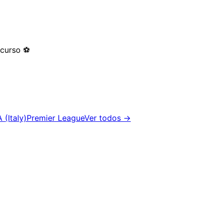
 curso
⚽
 (Italy)
Premier League
Ver todos →