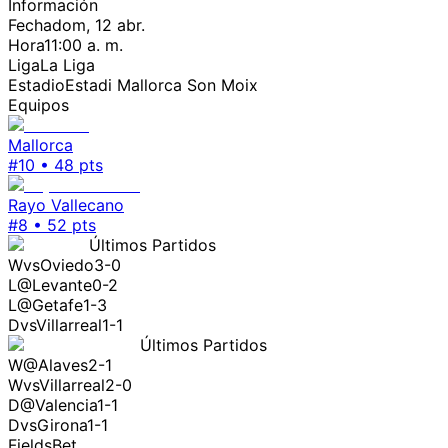
Información
Fecha
dom, 12 abr.
Hora
11:00 a. m.
Liga
La Liga
Estadio
Estadi Mallorca Son Moix
Equipos
Mallorca
#
10
•
48
pts
Rayo Vallecano
#
8
•
52
pts
Últimos Partidos
W
vs
Oviedo
3-0
L
@
Levante
0-2
L
@
Getafe
1-3
D
vs
Villarreal
1-1
Últimos Partidos
W
@
Alaves
2-1
W
vs
Villarreal
2-0
D
@
Valencia
1-1
D
vs
Girona
1-1
FieldsBet