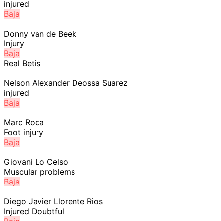
injured
Baja
Donny van de Beek
Injury
Baja
Real Betis
Nelson Alexander Deossa Suarez
injured
Baja
Marc Roca
Foot injury
Baja
Giovani Lo Celso
Muscular problems
Baja
Diego Javier Llorente Rios
Injured Doubtful