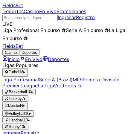
FieldsBet
Deportes
Casino
En Vivo
Promociones
Ingresar
Registro
LIVE
Liga Profesional
En curso
⚽
Serie A
En curso
⚽
La Liga
En curso
⚽
FieldsBet
Casino
Deportes
Inicio
En Vivo
Deportes
Ligas Populares
⚽
Futbol
18
▸
Liga Profesional
Serie A (Brazil)
MLS
Primera División
Premier League
La Liga
Ver todos →
🏀
Basketball
10
▸
🏒
Hockey
7
▸
⚾
Beisbol
4
▸
🏐
Volleyball
10
▸
🤾
Handball
10
▸
🏉
Rugby
10
▸
Ingresar
Registro