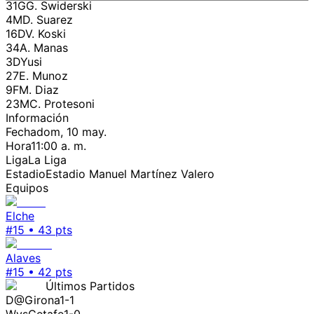
31
G
G. Swiderski
4
M
D. Suarez
16
D
V. Koski
34
A. Manas
3
D
Yusi
27
E. Munoz
9
F
M. Diaz
23
M
C. Protesoni
Información
Fecha
dom, 10 may.
Hora
11:00 a. m.
Liga
La Liga
Estadio
Estadio Manuel Martínez Valero
Equipos
Elche
#
15
•
43
pts
Alaves
#
15
•
42
pts
Últimos Partidos
D
@
Girona
1-1