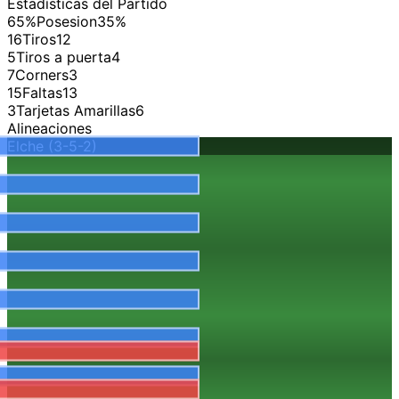
Estadísticas del Partido
65%
Posesion
35%
16
Tiros
12
5
Tiros a puerta
4
7
Corners
3
15
Faltas
13
3
Tarjetas Amarillas
6
Alineaciones
Elche
(3-5-2)