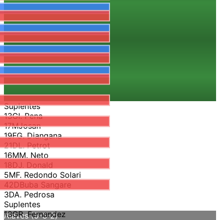
Suplentes
13
G
I. Pena
17
M
Josan
19
F
G. Diangana
21
D
L. Petrot
16
M
M. Neto
18
D
J. Donald
5
M
F. Redondo Solari
42
D
Buba Sangare
3
D
A. Pedrosa
Suplentes
13
G
R. Fernandez
Alaves
(5-3-2)