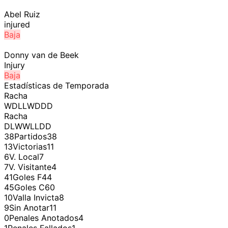
Abel Ruiz
injured
Baja
Donny van de Beek
Injury
Baja
Estadísticas de Temporada
Racha
WDLLWDDD
Racha
DLWWLLDD
38
Partidos
38
13
Victorias
11
6
V. Local
7
7
V. Visitante
4
41
Goles F
44
45
Goles C
60
10
Valla Invicta
8
9
Sin Anotar
11
0
Penales Anotados
4