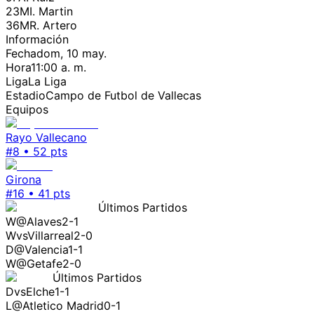
23
M
I. Martin
36
M
R. Artero
Información
Fecha
dom, 10 may.
Hora
11:00 a. m.
Liga
La Liga
Estadio
Campo de Futbol de Vallecas
Equipos
Rayo Vallecano
#
8
•
52
pts
Girona
#
16
•
41
pts
Últimos Partidos
W
@
Alaves
2-1
W
vs
Villarreal
2-0
D
@
Valencia
1-1
W
@
Getafe
2-0
Últimos Partidos
D
vs
Elche
1-1
L
@
Atletico Madrid
0-1