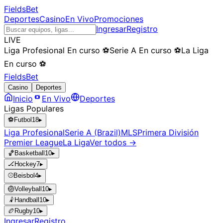
FieldsBet
Deportes
Casino
En Vivo
Promociones
Ingresar
Registro
LIVE
Liga Profesional
En curso
⚽
Serie A
En curso
⚽
La Liga
En curso
⚽
FieldsBet
Casino
Deportes
Inicio
En Vivo
Deportes
Ligas Populares
⚽
Futbol
18
▸
Liga Profesional
Serie A (Brazil)
MLS
Primera División
Premier League
La Liga
Ver todos →
🏀
Basketball
10
▸
🏒
Hockey
7
▸
⚾
Beisbol
4
▸
🏐
Volleyball
10
▸
🤾
Handball
10
▸
🏉
Rugby
10
▸
Ingresar
Registro