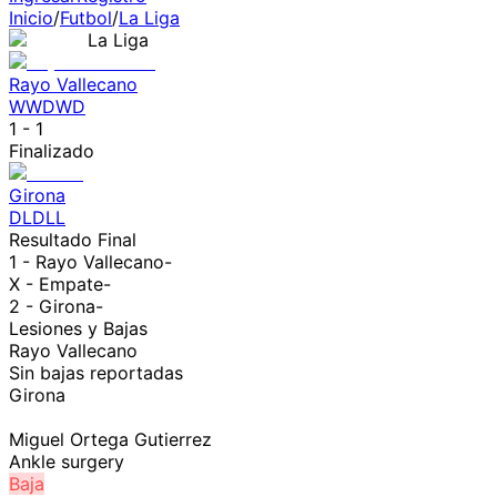
Inicio
/
Futbol
/
La Liga
La Liga
Rayo Vallecano
W
W
D
W
D
1
-
1
Finalizado
Girona
D
L
D
L
L
Resultado Final
1 -
Rayo Vallecano
-
X - Empate
-
2 -
Girona
-
Lesiones y Bajas
Rayo Vallecano
Sin bajas reportadas
Girona
Miguel Ortega Gutierrez
Ankle surgery
Baja