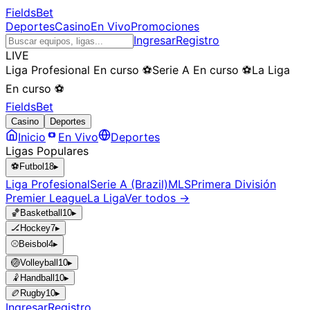
FieldsBet
Deportes
Casino
En Vivo
Promociones
Ingresar
Registro
LIVE
Liga Profesional
En curso
⚽
Serie A
En curso
⚽
La Liga
En curso
⚽
FieldsBet
Casino
Deportes
Inicio
En Vivo
Deportes
Ligas Populares
⚽
Futbol
18
▸
Liga Profesional
Serie A (Brazil)
MLS
Primera División
Premier League
La Liga
Ver todos →
🏀
Basketball
10
▸
🏒
Hockey
7
▸
⚾
Beisbol
4
▸
🏐
Volleyball
10
▸
🤾
Handball
10
▸
🏉
Rugby
10
▸
Ingresar
Registro