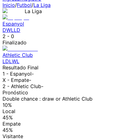
Inicio
/
Futbol
/
La Liga
La Liga
Espanyol
D
W
L
L
D
2
-
0
Finalizado
Athletic Club
L
D
L
W
L
Resultado Final
1 -
Espanyol
-
X - Empate
-
2 -
Athletic Club
-
Pronóstico
Double chance : draw or Athletic Club
10%
Local
45%
Empate
45%
Visitante