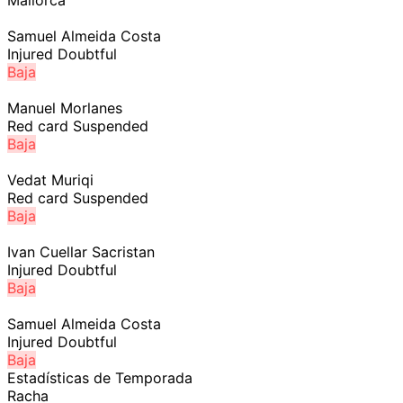
Mallorca
Samuel Almeida Costa
Injured Doubtful
Baja
Manuel Morlanes
Red card Suspended
Baja
Vedat Muriqi
Red card Suspended
Baja
Ivan Cuellar Sacristan
Injured Doubtful
Baja
Samuel Almeida Costa
Injured Doubtful
Baja
Estadísticas de Temporada
Racha