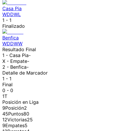
Casa Pia
W
D
D
W
L
1
-
1
Finalizado
Benfica
W
D
D
W
W
Resultado Final
1 -
Casa Pia
-
X - Empate
-
2 -
Benfica
-
Detalle de Marcador
1 - 1
Final
0 - 0
1T
Posición en Liga
9
Posición
2
45
Puntos
80
12
Victorias
25
9
Empates
5