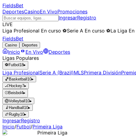
FieldsBet
Deportes
Casino
En Vivo
Promociones
Ingresar
Registro
LIVE
Liga Profesional
En curso
⚽
Serie A
En curso
⚽
La Liga
En
FieldsBet
Casino
Deportes
Inicio
En Vivo
Deportes
Ligas Populares
⚽
Futbol
18
▸
Liga Profesional
Serie A (Brazil)
MLS
Primera División
Premi
🏀
Basketball
10
▸
🏒
Hockey
7
▸
⚾
Beisbol
4
▸
🏐
Volleyball
10
▸
🤾
Handball
10
▸
🏉
Rugby
10
▸
Ingresar
Registro
Inicio
/
Futbol
/
Primeira Liga
Primeira Liga