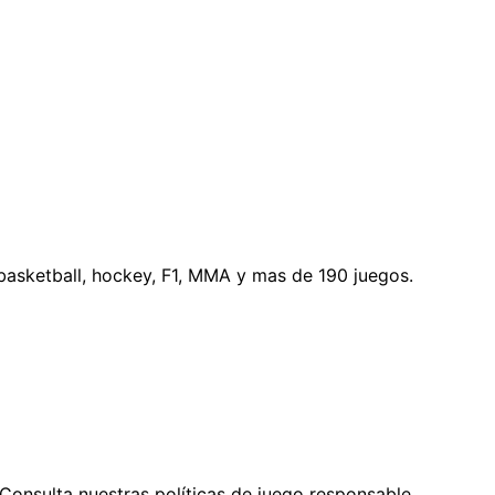
 basketball, hockey, F1, MMA y mas de 190 juegos.
Consulta nuestras políticas de
juego responsable
.