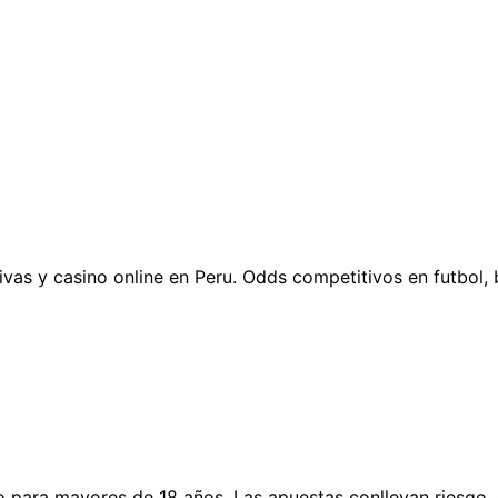
ivas y casino online en Peru. Odds competitivos en futbol,
o para mayores de 18 años. Las apuestas conllevan riesgo. 