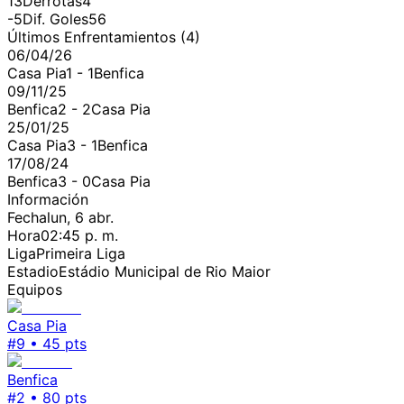
13
Derrotas
4
-5
Dif. Goles
56
Últimos Enfrentamientos (
4
)
06/04/26
Casa Pia
1
-
1
Benfica
09/11/25
Benfica
2
-
2
Casa Pia
25/01/25
Casa Pia
3
-
1
Benfica
17/08/24
Benfica
3
-
0
Casa Pia
Información
Fecha
lun, 6 abr.
Hora
02:45 p. m.
Liga
Primeira Liga
Estadio
Estádio Municipal de Rio Maior
Equipos
Casa Pia
#
9
•
45
pts
Benfica
#
2
•
80
pts