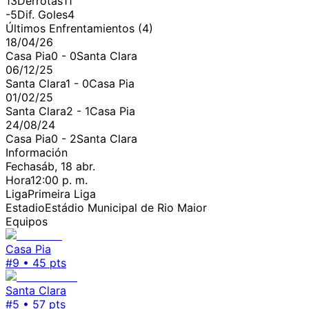
13
Derrotas
11
-5
Dif. Goles
4
Últimos Enfrentamientos (
4
)
18/04/26
Casa Pia
0
-
0
Santa Clara
06/12/25
Santa Clara
1
-
0
Casa Pia
01/02/25
Santa Clara
2
-
1
Casa Pia
24/08/24
Casa Pia
0
-
2
Santa Clara
Información
Fecha
sáb, 18 abr.
Hora
12:00 p. m.
Liga
Primeira Liga
Estadio
Estádio Municipal de Rio Maior
Equipos
Casa Pia
#
9
•
45
pts
Santa Clara
#
5
•
57
pts