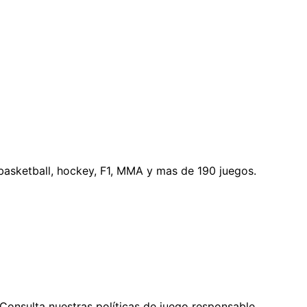
 basketball, hockey, F1, MMA y mas de 190 juegos.
Consulta nuestras políticas de
juego responsable
.