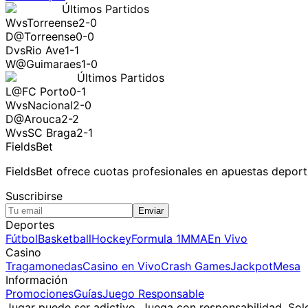
Últimos Partidos
W
vs
Torreense
2-0
D
@
Torreense
0-0
D
vs
Rio Ave
1-1
W
@
Guimaraes
1-0
Últimos Partidos
L
@
FC Porto
0-1
W
vs
Nacional
2-0
D
@
Arouca
2-2
W
vs
SC Braga
2-1
FieldsBet
FieldsBet ofrece cuotas profesionales en apuestas deport
Suscribirse
Enviar
Deportes
Fútbol
Basketball
Hockey
Formula 1
MMA
En Vivo
Casino
Tragamonedas
Casino en Vivo
Crash Games
Jackpot
Mesa
Información
Promociones
Guías
Juego Responsable
Jugar puede ser adictivo. Juega con responsabilidad. Sol