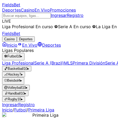
FieldsBet
Deportes
Casino
En Vivo
Promociones
Ingresar
Registro
LIVE
Liga Profesional
En curso
⚽
Serie A
En curso
⚽
La Liga
En
FieldsBet
Casino
Deportes
Inicio
En Vivo
Deportes
Ligas Populares
⚽
Futbol
18
▸
Liga Profesional
Serie A (Brazil)
MLS
Primera División
Serie A
🏀
Basketball
10
▸
🏒
Hockey
7
▸
⚾
Beisbol
4
▸
🏐
Volleyball
10
▸
🤾
Handball
10
▸
🏉
Rugby
10
▸
Ingresar
Registro
Inicio
/
Futbol
/
Primeira Liga
Primeira Liga