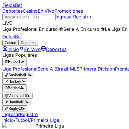
FieldsBet
Deportes
Casino
En Vivo
Promociones
Ingresar
Registro
LIVE
Liga Profesional
En curso
⚽
Serie A
En curso
⚽
La Liga
En
FieldsBet
Casino
Deportes
Inicio
En Vivo
Deportes
Ligas Populares
⚽
Futbol
18
▸
Liga Profesional
Serie A (Brazil)
MLS
Primera División
Premi
🏀
Basketball
10
▸
🏒
Hockey
7
▸
⚾
Beisbol
4
▸
🏐
Volleyball
10
▸
🤾
Handball
10
▸
🏉
Rugby
10
▸
Ingresar
Registro
Inicio
/
Futbol
/
Primeira Liga
Primeira Liga