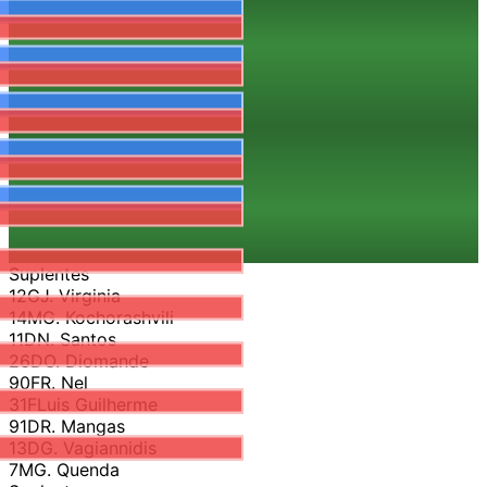
Suplentes
12
G
J. Virginia
14
M
G. Kochorashvili
11
D
N. Santos
26
D
O. Diomande
90
F
R. Nel
31
F
Luis Guilherme
91
D
R. Mangas
13
D
G. Vagiannidis
7
M
G. Quenda