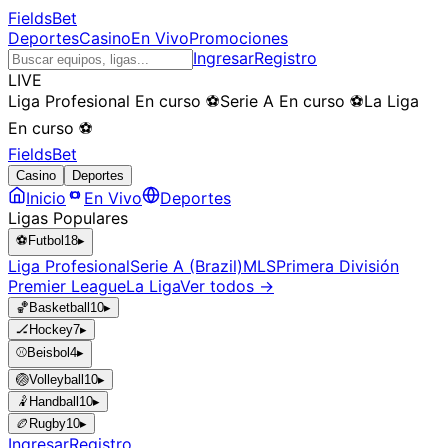
FieldsBet
Deportes
Casino
En Vivo
Promociones
Ingresar
Registro
LIVE
Liga Profesional
En curso
⚽
Serie A
En curso
⚽
La Liga
En curso
⚽
FieldsBet
Casino
Deportes
Inicio
En Vivo
Deportes
Ligas Populares
⚽
Futbol
18
▸
Liga Profesional
Serie A (Brazil)
MLS
Primera División
Premier League
La Liga
Ver todos →
🏀
Basketball
10
▸
🏒
Hockey
7
▸
⚾
Beisbol
4
▸
🏐
Volleyball
10
▸
🤾
Handball
10
▸
🏉
Rugby
10
▸
Ingresar
Registro